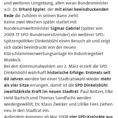
und weiteren Umgebung, allen voran Bundesminister
a.D. Dr.
Erhard Eppler
, der
mit einer beeindruckenden
Rede
die Zuhörer in seinen Bann zieht.
Keine zwei Wochen später stattet mit
Bundesumweltminister
Sigmar Gabriel
(später von
2009-17 SPD-Bundesvorsitzender) ein weiterer SPD-
Spitzenpolitiker Dinkelsbühl einen Besuch ab und zeigt
sich dabei beeindruckt von der neuen
Klärschlammverwertungsanlage im Industriegebiet
Waldeck.
Bei den Kommunalwahlen am 2. März erzielt die SPD
Dinkelsbühl wahrhaft
historische Erfolge: Erstmals seit
60 Jahren
werden bei einer Stadtratswahl wieder
mehr
als vier Sitze
errungen, damit ist die
SPD Dinkelsbühl
zweitstärkste Kraft im neuen Stadtrat
. Paul Beitzer, Elke
Held-Bartsch und Thomas Sandfuchs werden
wiedergewählt, Dr. Klaus Zwicker und Ulrike Fees ziehen
neu in den Stadtrat ein.
Außerdem kommen ab Mai 2008
vier SPD-Kreisräte aus