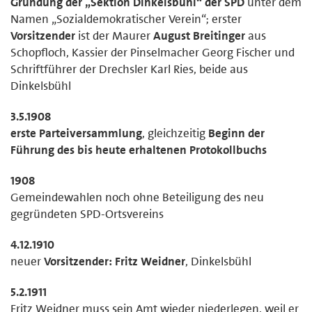
Gründung der „Sektion Dinkelsbühl“ der SPD
unter dem
Namen „Sozialdemokratischer Verein“; erster
Vorsitzender
ist der Maurer
August Breitinger
aus
Schopfloch, Kassier der Pinselmacher Georg Fischer und
Schriftführer der Drechsler Karl Ries, beide aus
Dinkelsbühl
3.5.1908
erste Parteiversammlung
, gleichzeitig
Beginn der
Führung des bis heute erhaltenen Protokollbuchs
1908
Gemeindewahlen noch ohne Beteiligung des neu
gegründeten SPD-Ortsvereins
4.12.1910
neuer
Vorsitzender: Fritz Weidner
, Dinkelsbühl
5.2.1911
Fritz Weidner muss sein Amt wieder niederlegen, weil er