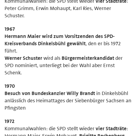
Kommunalwahlen: die SPD stellt wieder
vier Stadträte
:
Peter Grimm, Erwin Mohaupt, Karl Ries, Werner
Schuster.
1967
Hermann Maier wird zum Vorsitzenden des SPD-
Kreisverbands Dinkelsbühl gewählt
, den er bis 1972
führt.
Werner Schuster
wird als
Bürgermeisterkandidat
der
SPD nominiert, unterliegt bei der Wahl aber Ernst
Schenk.
1970
Besuch von Bundeskanzler Willy Brandt
in Dinkelsbühl
anlässlich des Heimattages der Siebenbürger Sachsen an
Pfingsten
1972
Kommunalwahlen: die SPD stellt wieder
vier Stadträte
:
Hermann Maier, Erwin Mohaupt,
Brigitte Rechenberg