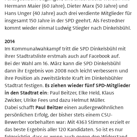
Hermann Maier (60 Jahre), Dieter Marx (50 Jahre) und
Hans Unger (40 Jahre) auch drei verdiente Mitglieder für
insgesamt 150 Jahre in der SPD geehrt. Als Festredner
kommt wieder einmal Ludwig Stiegler nach Dinkelsbühl.
2014
Im Kommunalwahkampf tritt die SPD Dinkelsbühl mit
ihrer Stadtratsliste erstmals auch auf Facebook auf.
Bei der Wahl am 16. März kann die SPD Dinkelsbühl
dann ihr Ergebnis von 2008 noch leicht verbessern und
ihre Position als zweitstärkste Kraft im Dinkelsbühler
Stadtrat festigen.
Es ziehen wieder fünf SPD-Mitglieder
in den Stadtrat ein
: Paul Beitzer, Elke Held, Klaus
Zwicker, Ulrike Fees und dazu Helmut Müller.
Dabei schafft
Paul Beitzer
einen außergewöhnlichen
persönlichen Erfolg, der bisher stets einem CSU-
Bewerber vorbehalten war: Mit 4363 Stimmen erzielt er
das beste Ergebnis aller 120 Kandidaten. So ist es nur
folgerichtig, dass er, wenn auch gegen den Widerstand