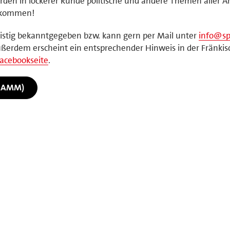
rden in lockerer Runde politische und andere Themen aller Ar
illkommen!
fristig bekanntgegeben bzw. kann gern per Mail unter
info@sp
ßerdem erscheint ein entsprechender Hinweis in der Fränki
acebookseite
.
RAMM)